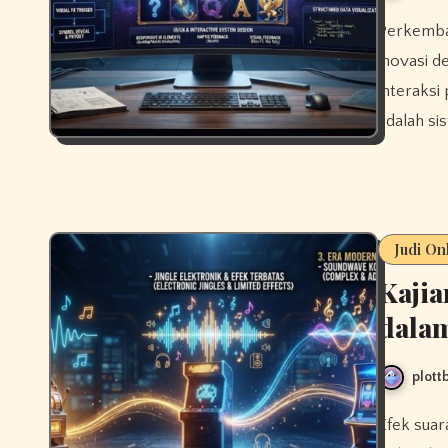
Perkembangan permainan digital modern menghadirkan berbagai
inovasi d
interaksi
adalah si
Judi On
Kajia
dalam
plottb
Efek suara dalam permainan slot telah berevolusi dari sekadar bunyi