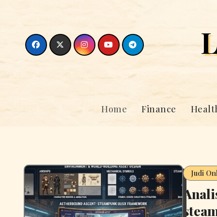
Skip
leri
Dizipal
Galabet
Galabet
marsbahis
jojobet
jojobet
casibom
Padişahb
to
L
content
Home
Finance
Healt
Judi On
Anali
steam