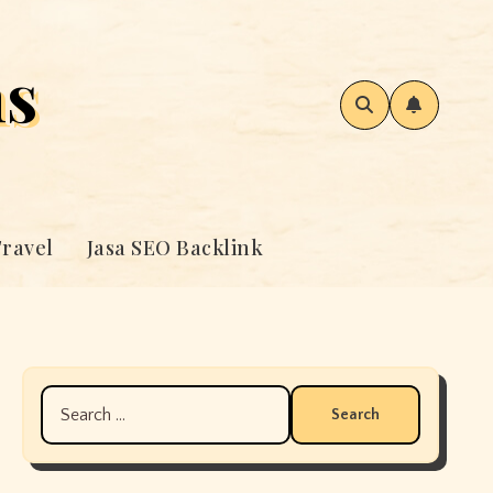
zbahis
zbahis
zbahis
grandpashabet
jojobet
ns
ravel
Jasa SEO Backlink
Search
for: