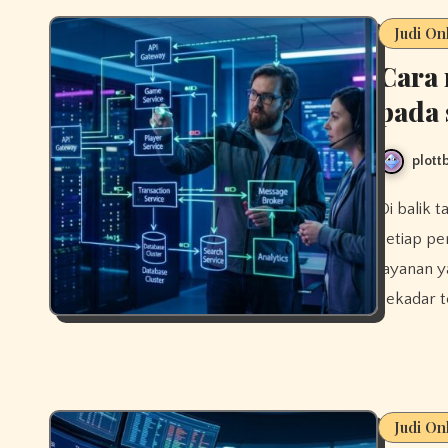
Judi On
Cara 
pada 
plottb
Di balik tampilan visual yang memukau dan animasi yang mulus,
setiap pe
layanan y
sekadar 
Judi On