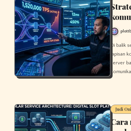
Strat
komun
plottb
Di balik setiap putaran reel yang mulus dan responsif, terdapat
lapisan 
server ba
komunika
Judi On
Cara 