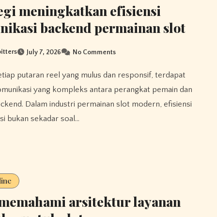
egi meningkatkan efisiensi
ikasi backend permainan slot
itters
July 7, 2026
No Comments
komunikasi yang kompleks antara perangkat pemain dan
ckend. Dalam industri permainan slot modern, efisiensi
si bukan sekadar soal…
line
memahami arsitektur layanan