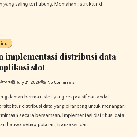
 yang saling terhubung. Memahami struktur di…
line
n implementasi distribusi data
aplikasi slot
itters
July 21, 2026
No Comments
arsitektur distribusi data yang dirancang untuk menangani
rmintaan secara bersamaan. Implementasi distribusi data
n bahwa setiap putaran, transaksi, dan…