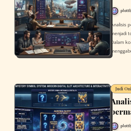
plottb
Analisis perkembangan tema steampunk pada permainan slot
menjadi t
Dalam kon
menggabun
Judi On
Anali
perma
plottb