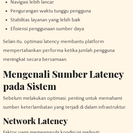
Navigasi lebih lancar
Pengurangan waktu tunggu pengguna
Stabilitas layanan yang lebih baik
Efisiensi penggunaan sumber daya
Selain itu, optimasi latency membantu platform
mempertahankan performa ketika jumlah pengguna
meningkat secara bersamaan.
Mengenali Sumber Latency
pada Sistem
Sebelum melakukan optimasi, penting untuk memahami
sumber keterlambatan yang terjadi di dalam infrastruktur.
Network Latency
Faktor yang memengaruhi kondisi ini meliputi: