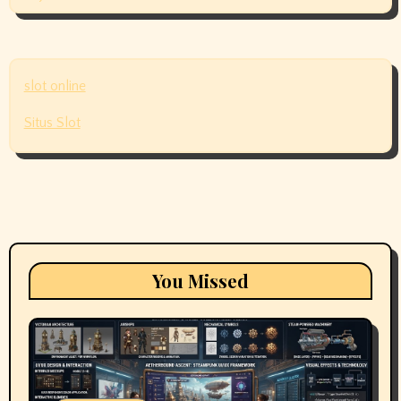
slot online
Situs Slot
You Missed