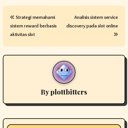
P
Strategi memahami
Analisis sistem service
o
sistem reward berbasis
discovery pada slot online
s
aktivitas slot
t
n
a
v
By
plottbitters
i
g
a