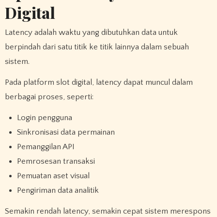
Digital
Latency adalah waktu yang dibutuhkan data untuk
berpindah dari satu titik ke titik lainnya dalam sebuah
sistem.
Pada platform slot digital, latency dapat muncul dalam
berbagai proses, seperti:
Login pengguna
Sinkronisasi data permainan
Pemanggilan API
Pemrosesan transaksi
Pemuatan aset visual
Pengiriman data analitik
Semakin rendah latency, semakin cepat sistem merespons