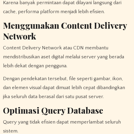
Karena banyak permintaan dapat dilayani langsung dari
cache, performa platform menjadi lebih efisien.
Menggunakan Content Delivery
Network
Content Delivery Network atau CDN membantu
mendistribusikan aset digital melalui server yang berada
lebih dekat dengan pengguna.
Dengan pendekatan tersebut, file seperti gambar, ikon,
dan elemen visual dapat dimuat lebih cepat dibandingkan
jika seluruh data berasal dari satu pusat server.
Optimasi Query Database
Query yang tidak efisien dapat memperlambat seluruh
sistem.