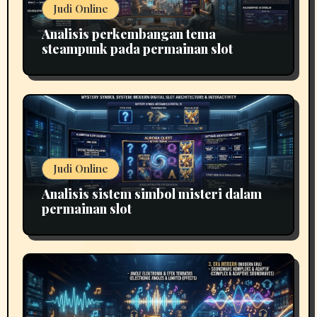
Judi Online
Analisis perkembangan tema
steampunk pada permainan slot
Judi Online
Analisis sistem simbol misteri dalam
permainan slot