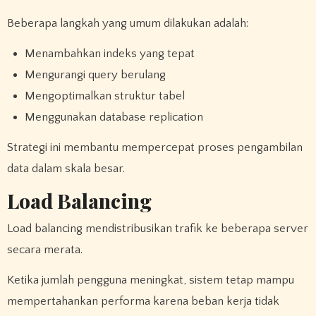
Beberapa langkah yang umum dilakukan adalah:
Menambahkan indeks yang tepat
Mengurangi query berulang
Mengoptimalkan struktur tabel
Menggunakan database replication
Strategi ini membantu mempercepat proses pengambilan
data dalam skala besar.
Load Balancing
Load balancing mendistribusikan trafik ke beberapa server
secara merata.
Ketika jumlah pengguna meningkat, sistem tetap mampu
mempertahankan performa karena beban kerja tidak