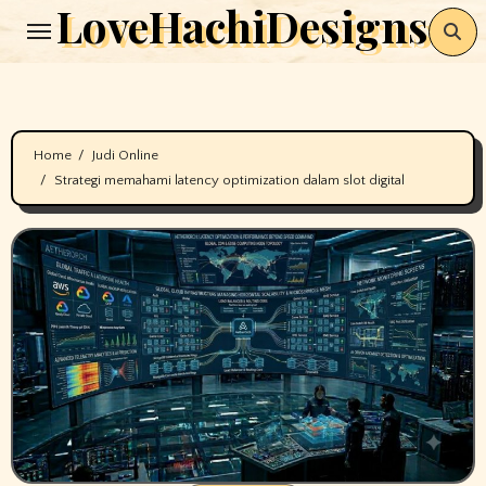
LoveHachiDesigns
Skip
sino siteleri
Dizipal
Galabet
Galabet
marsbahis
jojobet
jojobet
casibom
to
content
Home
Judi Online
Strategi memahami latency optimization dalam slot digital