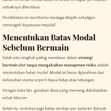
sebaiknya dihentikan.
Pendekatan ini membantu menjaga disiplin sekaligus
mencegah keputusan impulsif.
Menentukan Batas Modal
Sebelum Bermain
Salah satu langkah paling mendasar dalam
strategi
bermain slot tanpa mengabaikan manajemen risiko
adalah
menentukan batas modal. Modal ini harus dipisahkan dari
kebutuhan utama seperti biaya hidup atau tabungan.
Dengan kata lain, gunakan dana yang memang dialokasikan
untuk hiburan.
Selain itu, tentukan juga batas taruhan per putaran. Banyak