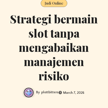
Judi Online
Strategi bermain
slot tanpa
mengabaikan
manajemen
risiko
By
plottbitters
March 7, 2026