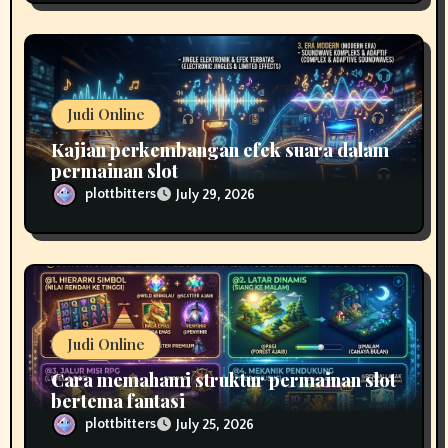
Judi Online
Kajian perkembangan efek suara dalam
permainan slot
plottbitters
July 29, 2026
Judi Online
Cara memahami struktur permainan slot
bertema fantasi
plottbitters
July 25, 2026