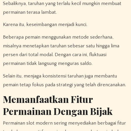
Sebaliknya, taruhan yang terlalu kecil mungkin membuat
permainan terasa lambat.
Karena itu, keseimbangan menjadi kunci.
Beberapa pemain menggunakan metode sederhana,
misalnya menetapkan taruhan sebesar satu hingga lima
persen dari total modal. Dengan cara ini, fluktuasi
permainan tidak langsung menguras saldo.
Selain itu, menjaga konsistensi taruhan juga membantu
pemain tetap fokus pada strategi yang telah direncanakan.
Memanfaatkan Fitur
Permainan Dengan Bijak
Permainan slot modern sering menyediakan berbagai fitur