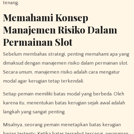
tenang.
Memahami Konsep
Manajemen Risiko Dalam
Permainan Slot
Sebelum membahas strategi, penting memahami apa yang
dimaksud dengan manajemen risiko dalam permainan slot.
Secara umum, manajemen risiko adalah cara mengatur
modal agar kerugian tetap terkendali.
Setiap pemain memiliki batas modal yang berbeda. Oleh
karena itu, menentukan batas kerugian sejak awal adalah
langkah yang sangat penting.
Misalnya, seorang pemain menetapkan batas kerugian
harian tertentu. Ketika batas tersebut tercapai, permainan