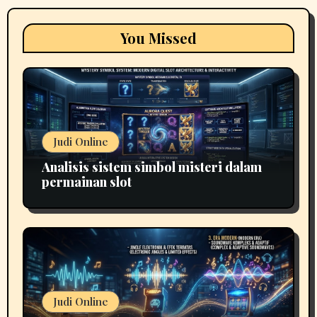
You Missed
Judi Online
Analisis sistem simbol misteri dalam
permainan slot
Judi Online