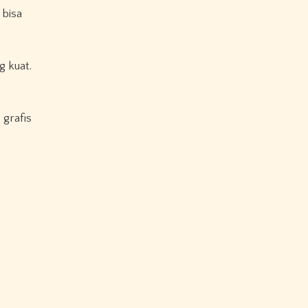
 bisa
g kuat.
 grafis