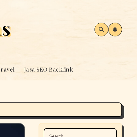
tking
grandpashabet
casibom
jojobet
atlasbet
atlasbet
marsbahis
jojobe
ns
ravel
Jasa SEO Backlink
Search