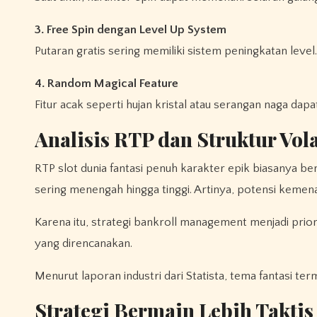
3. Free Spin dengan Level Up System
Putaran gratis sering memiliki sistem peningkatan level
4. Random Magical Feature
Fitur acak seperti hujan kristal atau serangan naga da
Analisis RTP dan Struktur Vola
RTP slot dunia fantasi penuh karakter epik biasanya ber
sering menengah hingga tinggi. Artinya, potensi kemena
Karena itu, strategi bankroll management menjadi prio
yang direncanakan.
Menurut laporan industri dari
Statista
, tema fantasi ter
Strategi Bermain Lebih Taktis