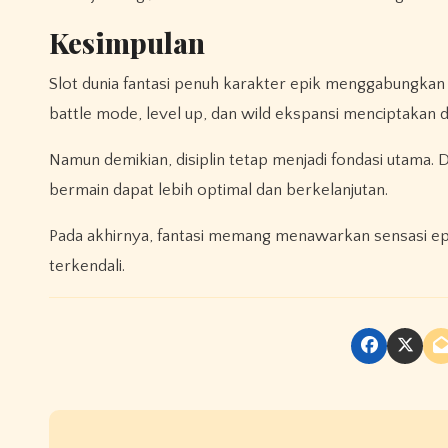
Kesimpulan
Slot dunia fantasi penuh karakter epik menggabungkan 
battle mode, level up, dan wild ekspansi menciptakan 
Namun demikian, disiplin tetap menjadi fondasi utama.
bermain dapat lebih optimal dan berkelanjutan.
Pada akhirnya, fantasi memang menawarkan sensasi epi
terkendali.
P