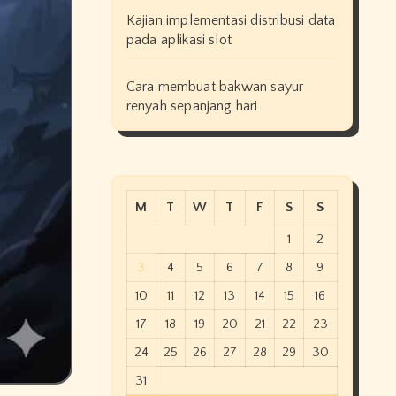
Kajian implementasi distribusi data
pada aplikasi slot
Cara membuat bakwan sayur
renyah sepanjang hari
M
T
W
T
F
S
S
1
2
3
4
5
6
7
8
9
10
11
12
13
14
15
16
17
18
19
20
21
22
23
24
25
26
27
28
29
30
31