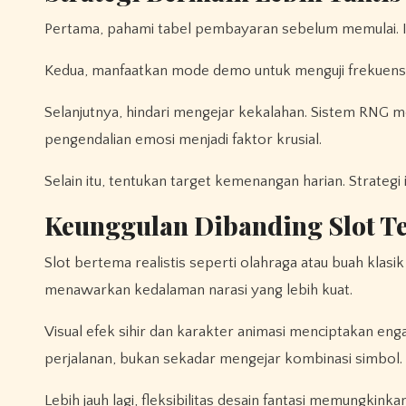
Pertama, pahami tabel pembayaran sebelum memulai. Id
Kedua, manfaatkan mode demo untuk menguji frekuensi 
Selanjutnya, hindari mengejar kekalahan. Sistem RNG m
pengendalian emosi menjadi faktor krusial.
Selain itu, tentukan target kemenangan harian. Strateg
Keunggulan Dibanding Slot Te
Slot bertema realistis seperti olahraga atau buah klasik
menawarkan kedalaman narasi yang lebih kuat.
Visual efek sihir dan karakter animasi menciptakan eng
perjalanan, bukan sekadar mengejar kombinasi simbol.
Lebih jauh lagi, fleksibilitas desain fantasi memungkinka