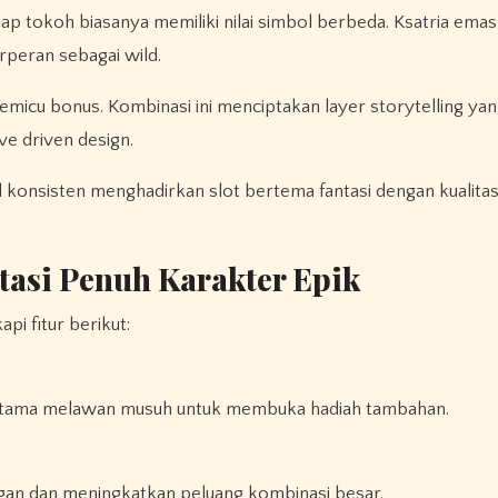
iap tokoh biasanya memiliki nilai simbol berbeda. Ksatria emas
rperan sebagai wild.
r pemicu bonus. Kombinasi ini menciptakan layer storytelling yan
ve driven design.
 konsisten menghadirkan slot bertema fantasi dengan kualitas
tasi Penuh Karakter Epik
pi fitur berikut:
utama melawan musuh untuk membuka hadiah tambahan.
ngan dan meningkatkan peluang kombinasi besar.