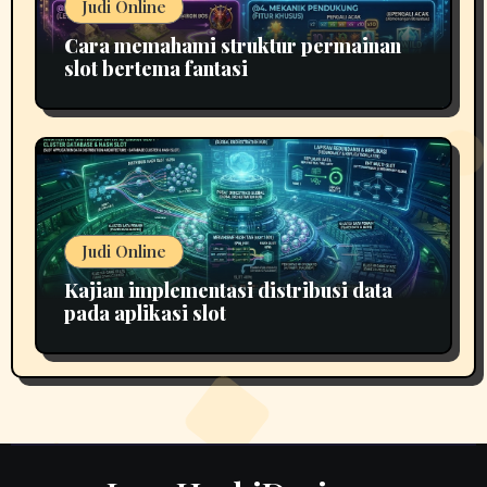
Judi Online
Cara memahami struktur permainan
slot bertema fantasi
Judi Online
Kajian implementasi distribusi data
pada aplikasi slot