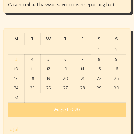
Cara membuat bakwan sayur renyah sepanjang hari
M
T
W
T
F
S
S
1
2
3
4
5
6
7
8
9
10
11
12
13
14
15
16
17
18
19
20
21
22
23
24
25
26
27
28
29
30
31
August 2026
« Jul