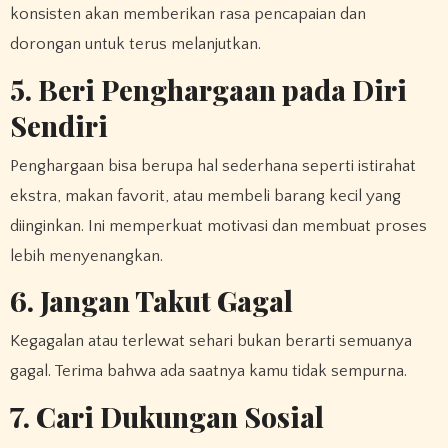
konsisten akan memberikan rasa pencapaian dan
dorongan untuk terus melanjutkan.
5. Beri Penghargaan pada Diri
Sendiri
Penghargaan bisa berupa hal sederhana seperti istirahat
ekstra, makan favorit, atau membeli barang kecil yang
diinginkan. Ini memperkuat motivasi dan membuat proses
lebih menyenangkan.
6. Jangan Takut Gagal
Kegagalan atau terlewat sehari bukan berarti semuanya
gagal. Terima bahwa ada saatnya kamu tidak sempurna.
7. Cari Dukungan Sosial