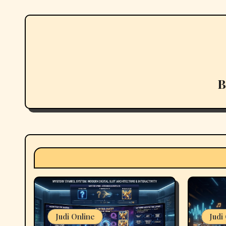
s
t
n
a
v
i
g
a
t
i
o
Judi Online
Judi