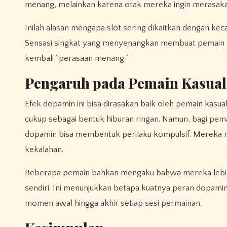
menang, melainkan karena otak mereka ingin merasakan
Inilah alasan mengapa slot sering dikaitkan dengan keca
Sensasi singkat yang menyenangkan membuat pemain me
kembali “perasaan menang.”
Pengaruh pada Pemain Kasual
Efek dopamin ini bisa dirasakan baik oleh pemain kasua
cukup sebagai bentuk hiburan ringan. Namun, bagi pema
dopamin bisa membentuk perilaku kompulsif. Mereka m
kekalahan.
Beberapa pemain bahkan mengaku bahwa mereka lebih me
sendiri. Ini menunjukkan betapa kuatnya peran dopami
momen awal hingga akhir setiap sesi permainan.