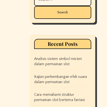
for:
Recent Posts
Analisis sistem simbol misteri
dalam permainan slot
Kajian perkembangan efek suara
dalam permainan slot
Cara memahami struktur
permainan slot bertema fantasi