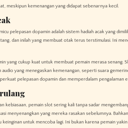
kuat, meskipun kemenangan yang didapat sebenarnya kecil.
cak
icu pelepasan dopamin adalah sistem hadiah acak yang dimilik
ng, dan inilah yang membuat otak terus terstimulasi. Ini men
in yang cukup kuat untuk membuat pemain merasa senang. Sl
n audio yang menegaskan kemenangan, seperti suara gemerinc
emperkuat pelepasan dopamin dan memperdalam pengalaman e
erulang
 kebiasaan, pemain slot sering kali tanpa sadar mengemban
sasi menyenangkan yang mereka rasakan sebelumnya. Bahkan 
keinginan untuk mencoba lagi. Ini bukan karena pemain yakin