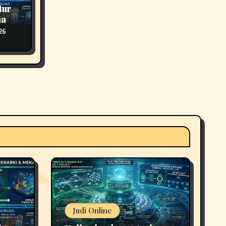
tur
ma
26
Judi Online