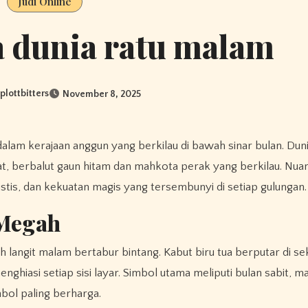
Judi Online
a dunia ratu malam
plottbitters
November 8, 2025
m kerajaan anggun yang berkilau di bawah sinar bulan. Dunia
at, berbalut gaun hitam dan mahkota perak yang berkilau. Nua
is, dan kekuatan magis yang tersembunyi di setiap gulungan.
 Megah
 langit malam bertabur bintang. Kabut biru tua berputar di se
hiasi setiap sisi layar. Simbol utama meliputi bulan sabit, m
bol paling berharga.