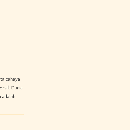
ta cahaya
rsif. Dunia
 adalah