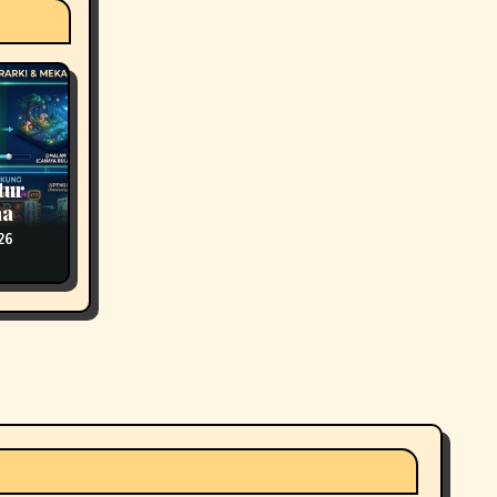
tur
ma
26