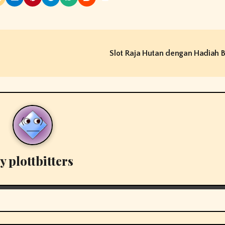
Slot Raja Hutan dengan Hadiah 
By
plottbitters