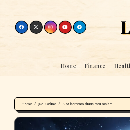
Skip
jobet
avvabet
Dizipal
Galabet
Galabet
mostbet
jojobet
jojobet
casibom
to
L
content
Home
Finance
Healt
Home
Judi Online
Slot bertema dunia ratu malam