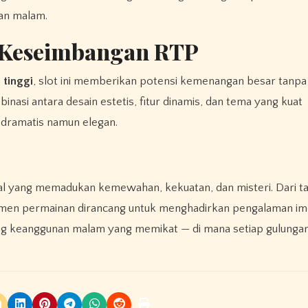
an malam.
 Keseimbangan RTP
 tinggi
, slot ini memberikan potensi kemenangan besar tanpa
si antara desain estetis, fitur dinamis, dan tema yang kuat
dramatis namun elegan.
l yang memadukan kemewahan, kekuatan, dan misteri. Dari ta
emen permainan dirancang untuk menghadirkan pengalaman ime
ang keanggunan malam yang memikat — di mana setiap gulungan