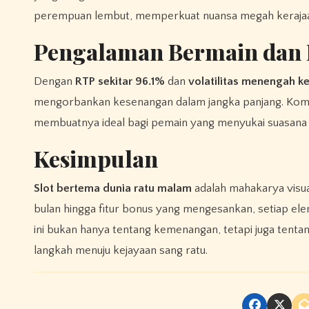
perempuan lembut, memperkuat nuansa megah keraja
Pengalaman Bermain dan
Dengan
RTP sekitar 96.1%
dan
volatilitas menengah ke
mengorbankan kesenangan dalam jangka panjang. Kombina
membuatnya ideal bagi pemain yang menyukai suasana 
Kesimpulan
Slot bertema dunia ratu malam
adalah mahakarya visua
bulan hingga fitur bonus yang mengesankan, setiap el
ini bukan hanya tentang kemenangan, tetapi juga tent
langkah menuju kejayaan sang ratu.