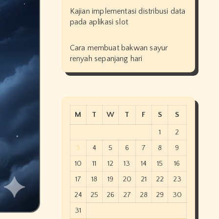
Kajian implementasi distribusi data
pada aplikasi slot
Cara membuat bakwan sayur
renyah sepanjang hari
M
T
W
T
F
S
S
1
2
3
4
5
6
7
8
9
10
11
12
13
14
15
16
17
18
19
20
21
22
23
24
25
26
27
28
29
30
31