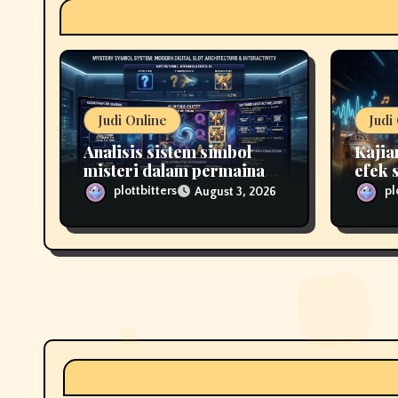
t
i
o
Judi Online
Judi
n
Analisis sistem simbol
Kaji
misteri dalam permainan
efek 
slot
perma
plottbitters
pl
August 3, 2026