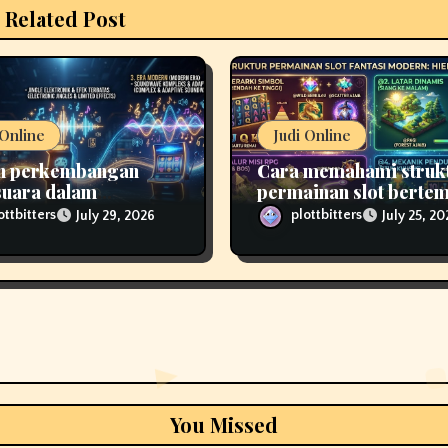
Related Post
 Online
Judi Online
an perkembangan
Cara memahami struk
suara dalam
permainan slot berte
inan slot
fantasi
ottbitters
plottbitters
July 29, 2026
July 25, 20
You Missed