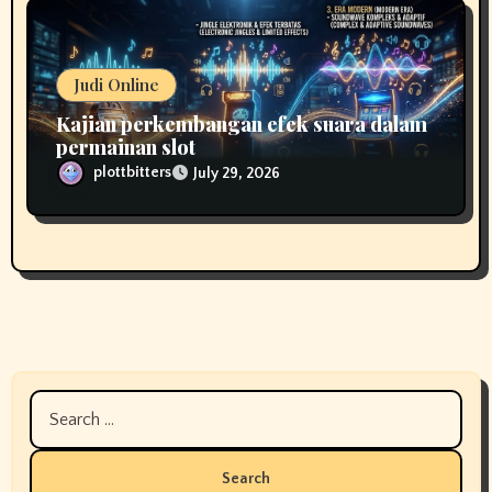
Judi Online
Kajian perkembangan efek suara dalam
permainan slot
plottbitters
July 29, 2026
Search
for: