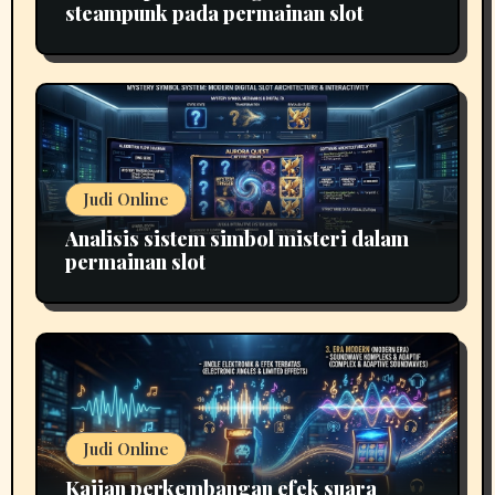
steampunk pada permainan slot
Judi Online
Analisis sistem simbol misteri dalam
permainan slot
Judi Online
Kajian perkembangan efek suara