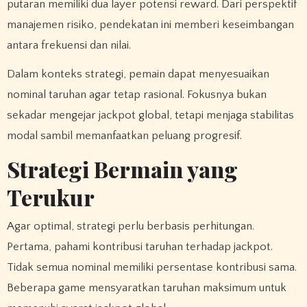
putaran memiliki dua layer potensi reward. Dari perspektif
manajemen risiko, pendekatan ini memberi keseimbangan
antara frekuensi dan nilai.
Dalam konteks strategi, pemain dapat menyesuaikan
nominal taruhan agar tetap rasional. Fokusnya bukan
sekadar mengejar jackpot global, tetapi menjaga stabilitas
modal sambil memanfaatkan peluang progresif.
Strategi Bermain yang
Terukur
Agar optimal, strategi perlu berbasis perhitungan.
Pertama, pahami kontribusi taruhan terhadap jackpot.
Tidak semua nominal memiliki persentase kontribusi sama.
Beberapa game mensyaratkan taruhan maksimum untuk