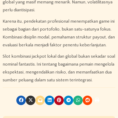
global yang masif memang menarik. Namun, volatilitasnya
perlu diantisipasi.
Karena itu, pendekatan profesional menempatkan game ini
sebagai bagian dari portofolio, bukan satu-satunya fokus.
Kombinasi disiplin modal, pemahaman struktur payout, dan
evaluasi berkala menjadi faktor penentu keberlanjutan.
Slot kombinasi jackpot lokal dan global bukan sekadar soal
nominal fantastis. Ini tentang bagaimana pemain mengelola
ekspektasi, mengendalikan risiko, dan memanfaatkan dua
sumber peluang dalam satu sistem terintegrasi.