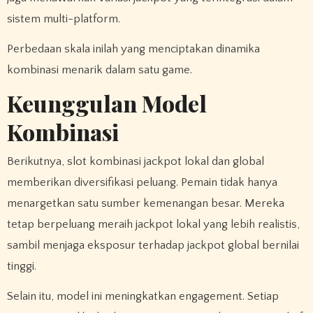
sistem multi-platform.
Perbedaan skala inilah yang menciptakan dinamika
kombinasi menarik dalam satu game.
Keunggulan Model
Kombinasi
Berikutnya, slot kombinasi jackpot lokal dan global
memberikan diversifikasi peluang. Pemain tidak hanya
menargetkan satu sumber kemenangan besar. Mereka
tetap berpeluang meraih jackpot lokal yang lebih realistis,
sambil menjaga eksposur terhadap jackpot global bernilai
tinggi.
Selain itu, model ini meningkatkan engagement. Setiap