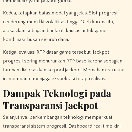
memenuhi syarat jackpot global.
Kedua, tetapkan batas modal yang jelas. Slot progresif
cenderung memiliki volatilitas tinggi. Oleh karena itu,
alokasikan sebagian bankroll khusus untuk game
kombinasi, bukan seluruh dana.
Ketiga, evaluasi RTP dasar game tersebut. Jackpot
progresif sering menurunkan RTP base karena sebagian
taruhan dialokasikan ke pool jackpot. Memahami struktur
ini membantu menjaga ekspektasi tetap realistis.
Dampak Teknologi pada
Transparansi Jackpot
Selanjutnya, perkembangan teknologi memperkuat
transparansi sistem progresif. Dashboard real time kini