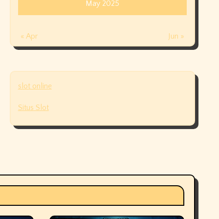
May 2025
« Apr
Jun »
slot online
Situs Slot