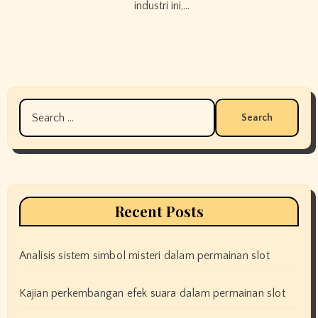
industri ini,…
Search
for:
Recent Posts
Analisis sistem simbol misteri dalam permainan slot
Kajian perkembangan efek suara dalam permainan slot