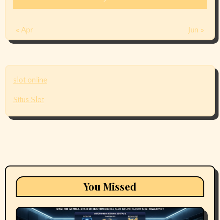
« Apr
Jun »
slot online
Situs Slot
You Missed