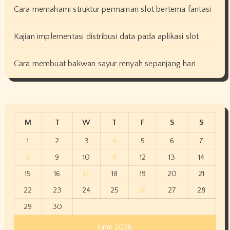
Cara memahami struktur permainan slot bertema fantasi
Kajian implementasi distribusi data pada aplikasi slot
Cara membuat bakwan sayur renyah sepanjang hari
M
T
W
T
F
S
S
1
2
3
4
5
6
7
8
9
10
11
12
13
14
15
16
17
18
19
20
21
22
23
24
25
26
27
28
29
30
June 2026